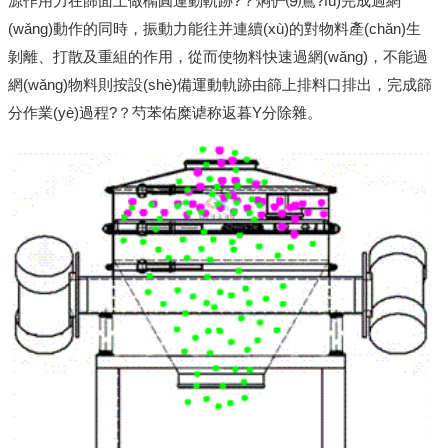
源作用力在篩面上做橢圓運動軌跡?？焖俨⑼鶑?fù)完成過網
(wǎng)動作的同時，振動力能往并連續(xù)的對物料產(chǎn)生
剝離、打散及重組的作用，從而使物料快速過網(wǎng)，不能過
網(wǎng)物料則按設(shè)備運動軌跡由篩上排料口排出，完成篩
分作業(yè)過程?？芍苯佑糜谑称返暮Y分除雜。